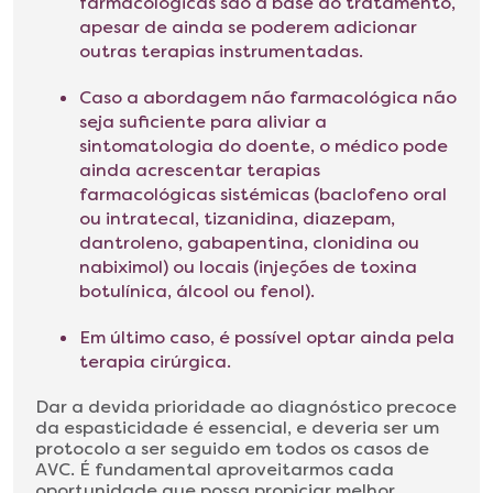
farmacológicas são a base do tratamento,
apesar de ainda se poderem adicionar
outras terapias instrumentadas.
Caso a abordagem não farmacológica não
seja suficiente para aliviar a
sintomatologia do doente, o médico pode
ainda acrescentar terapias
farmacológicas sistémicas (baclofeno oral
ou intratecal, tizanidina, diazepam,
dantroleno, gabapentina, clonidina ou
nabiximol) ou locais (injeções de toxina
botulínica, álcool ou fenol).
Em último caso, é possível optar ainda pela
terapia cirúrgica.
Dar a devida prioridade ao diagnóstico precoce
da espasticidade é essencial, e deveria ser um
protocolo a ser seguido em todos os casos de
AVC. É fundamental aproveitarmos cada
oportunidade que possa propiciar melhor