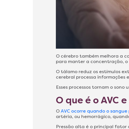
O cérebro também melhora a com
para manter a concentração, o 
O tálamo reduz os estímulos ex
cerebral processa informações
Esses processos tornam o sono 
O que é o AVC e 
O
AVC ocorre quando o sangue p
artéria, ou hemorrágico, quan
Pressão alta é o principal fato