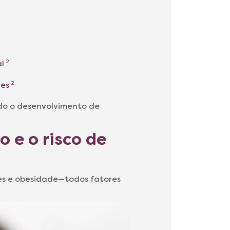
al
2.
res
2.
do o desenvolvimento de
 e o risco de
etes e obesidade—todos fatores