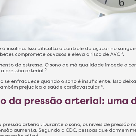
e à insulina. Isso dificulta o controle do açúcar no sang
iabetes compromete os vasos e eleva o risco de AVC
3
.
ento do estresse. O sono de má qualidade impede o corp
 a pressão arterial
3
.
co se enfraquece quando o sono é insuficiente. Isso deix
 também prejudica a saúde cardiovascular
3
.
o da pressão arterial: uma 
a pressão arterial. Durante o sono, os níveis de pressão 
tensão aumenta. Segundo o CDC, pessoas que dormem men
er pressão alta
2
.