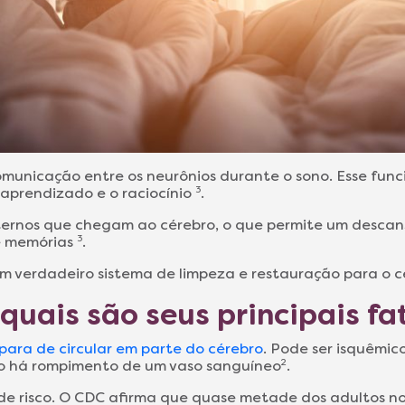
unicação entre os neurônios durante o sono. Esse func
aprendizado e o raciocínio
3
.
ternos que chegam ao cérebro, o que permite um descan
 e memórias
3
.
um verdadeiro sistema de limpeza e restauração para o c
quais são seus principais fa
ara de circular em parte do cérebro
. Pode ser isquêmi
do há rompimento de um vaso sanguíneo
2
.
r de risco. O CDC afirma que quase metade dos adultos n