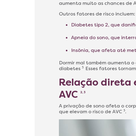
aumenta muito as chances de 
Outros fatores de risco incluem:
Diabetes tipo 2, que danif
Apneia do sono, que interr
Insônia, que afeta até me
Dormir mal também aumenta o e
diabetes
3.
Esses fatores tornam
Relação direta 
AVC
2, 3
A privação de sono afeta o corp
que elevam o risco de AVC
3
.