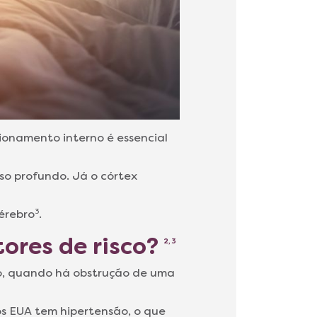
ionamento interno é essencial
so profundo. Já o córtex
érebro
3
.
tores de risco?
2, 3
co, quando há obstrução de uma
os EUA tem hipertensão, o que