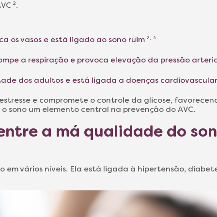
AVC
2
.
ica os vasos e está ligado ao sono ruim
2, 3.
ompe a respiração e provoca elevação da pressão arteri
tade dos adultos e está ligada a doenças cardiovascula
stresse e compromete o controle da glicose, favorecen
 o sono um elemento central na prevenção do AVC.
entre a má qualidade do sono
o em vários níveis. Ela está ligada à hipertensão, diab