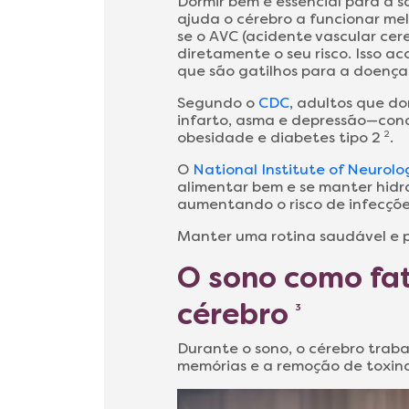
Dormir bem é essencial para a s
ajuda o cérebro a funcionar mel
se o AVC (acidente vascular cer
diretamente o seu risco. Isso a
que são gatilhos para a doenç
Segundo o
CDC
, adultos que d
infarto, asma e depressão—cond
obesidade e diabetes tipo 2
2
.
O
National Institute of Neurolo
alimentar bem e se manter hidr
aumentando o risco de infecçõ
Manter uma rotina saudável e p
O sono como fa
cérebro
3
Durante o sono, o cérebro traba
memórias e a remoção de toxin