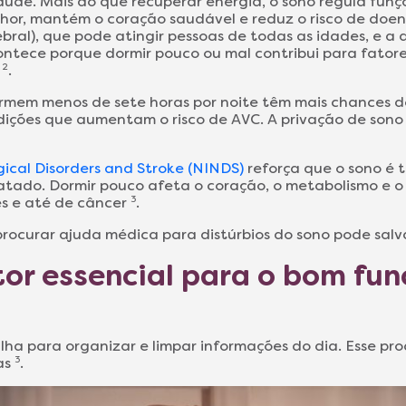
aúde. Mais do que recuperar energia, o sono regula funç
hor, mantém o coração saudável e reduz o risco de doen
ebral), que pode atingir pessoas de todas as idades, e a
contece porque dormir pouco ou mal contribui para fator
a
2
.
ormem menos de sete horas por noite têm mais chances 
ições que aumentam o risco de AVC. A privação de sono
gical Disorders and Stroke (NINDS)
reforça que o sono é 
atado. Dormir pouco afeta o coração, o metabolismo e o
es e até de câncer
3
.
rocurar ajuda médica para distúrbios do sono pode salv
tor essencial para o bom fu
lha para organizar e limpar informações do dia. Esse pro
as
3
.