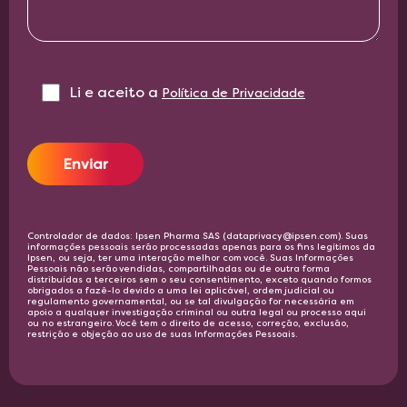
Li e aceito a‎ ‎
Política de Privacidade
Enviar
Controlador de dados: Ipsen Pharma SAS (dataprivacy@ipsen.com). Suas
informações pessoais serão processadas apenas para os fins legítimos da
Ipsen, ou seja, ter uma interação melhor com você. Suas Informações
Pessoais não serão vendidas, compartilhadas ou de outra forma
distribuídas a terceiros sem o seu consentimento, exceto quando formos
obrigados a fazê-lo devido a uma lei aplicável, ordem judicial ou
regulamento governamental, ou se tal divulgação for necessária em
apoio a qualquer investigação criminal ou outra legal ou processo aqui
ou no estrangeiro. Você tem o direito de acesso, correção, exclusão,
restrição e objeção ao uso de suas Informações Pessoais.​