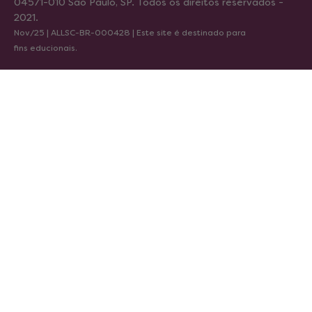
04571-010 São Paulo, SP. Todos os direitos reservados -
2021.
Nov/25 | ALLSC-BR-000428 | Este site é destinado para
fins educionais.