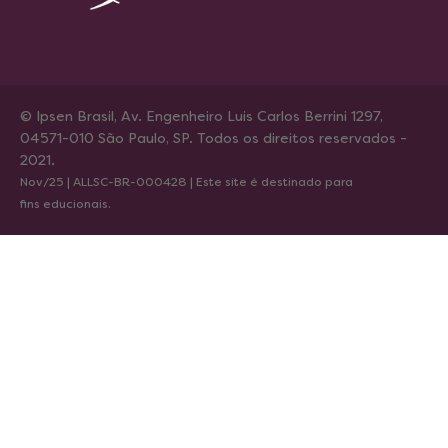
© Ipsen Brasil, Av. Engenheiro Luis Carlos Berrini 1297,
04571-010 São Paulo, SP. Todos os direitos reservados -
2021.
Nov/25 | ALLSC-BR-000428 | Este site é destinado para
fins educionais.