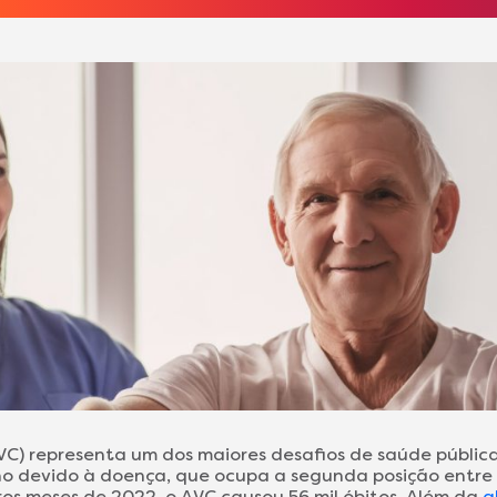
VC) representa um dos maiores desafios de saúde pública
ano devido à doença, que ocupa a segunda posição entre 
iros meses de 2022, o AVC causou 56 mil óbitos. Além da
a