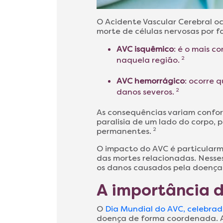
O Acidente Vascular Cerebral o
morte de células nervosas por fa
AVC isquêmico
: é o mais c
naquela região.
2
AVC hemorrágico
: ocorre 
danos severos.
2
As consequências variam confor
paralisia de um lado do corpo, 
permanentes.
2
O impacto do AVC é particular
das mortes relacionadas. Nesses
os danos causados pela doença
A importância d
O
Dia Mundial do AVC, celebra
doença de forma coordenada. A 