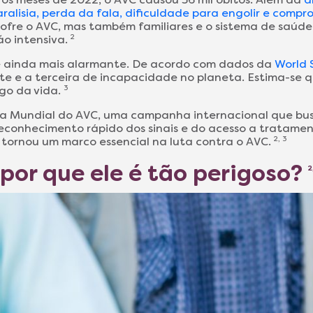
aralisia, perda da fala, dificuldade para engolir e com
fre o AVC, mas também familiares e o sistema de saúde
ão intensiva.
2
 é ainda mais alarmante. De acordo com dados da
World 
te e a terceira de incapacidade no planeta. Estima-se
ngo da vida.
3
ia Mundial do AVC, uma campanha internacional que bus
econhecimento rápido dos sinais e do acesso a tratame
 tornou um marco essencial na luta contra o AVC.
2, 3
 por que ele é tão perigoso?
2