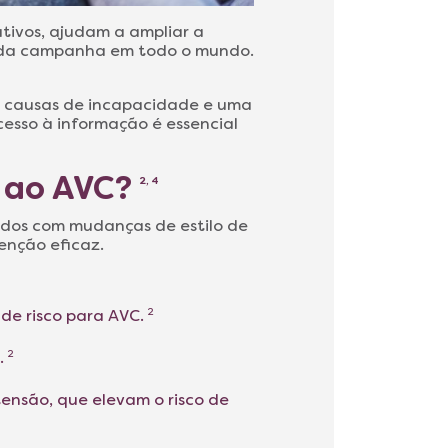
ativos, ajudam a ampliar a
os da campanha em todo o mundo.
is causas de incapacidade e uma
cesso à informação é essencial
l ao AVC?
2, 4
ados com mudanças de estilo de
venção eficaz.
r de risco para AVC.
2
.
2
tensão, que elevam o risco de