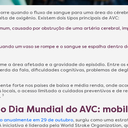
corre quando o fluxo de sangue para uma área do cérebro
lta de oxigênio. Existem dois tipos principais de AVC:
omum, causado por obstrução de uma artéria cerebral, i
quando um vaso se rompe e o sangue se espalha dentro d
me a área afetada e a gravidade do episódio. Entre os 
perda da fala, dificuldades cognitivas, problemas de de
mente forte nos países de baixa e média renda, onde a
 locais, o acesso limitado a cuidados preventivos e de 
.
3
o Dia Mundial do AVC: mobi
do anualmente em 29 de outubro
, surgiu como uma estra
iniciativa é liderada pela World Stroke Organization,