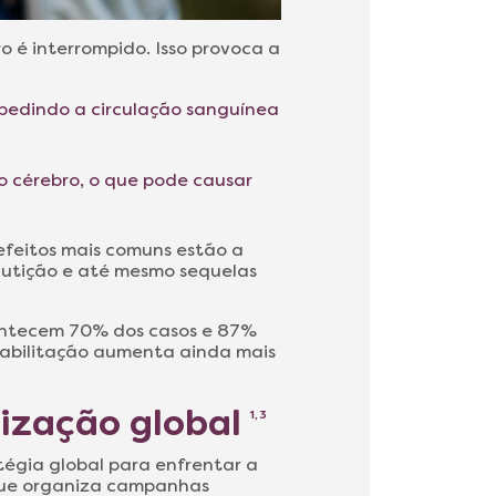
 é interrompido. Isso provoca a
mpedindo a circulação sanguínea
o cérebro, o que pode causar
efeitos mais comuns estão a
glutição e até mesmo sequelas
contecem 70% dos casos e 87%
reabilitação aumenta ainda mais
lização global
1, 3
tégia global para enfrentar a
 que organiza campanhas