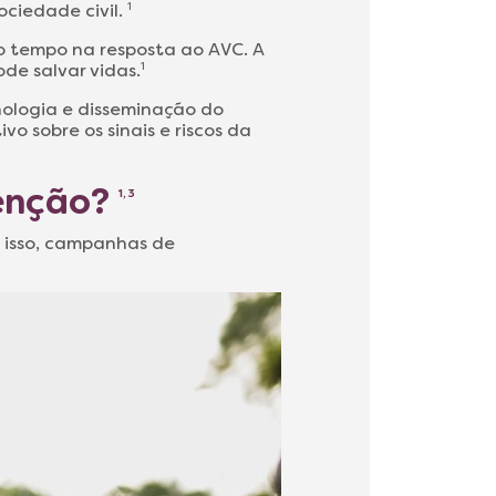
ociedade civil.
1
do tempo na resposta ao AVC. A
de salvar vidas.
1
nologia e disseminação do
 sobre os sinais e riscos da
venção?
1, 3
r isso, campanhas de