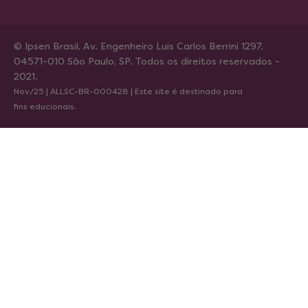
© Ipsen Brasil, Av. Engenheiro Luis Carlos Berrini 1297,
04571-010 São Paulo, SP. Todos os direitos reservados -
2021.
Nov/25 | ALLSC-BR-000428 | Este site é destinado para
fins educionais.