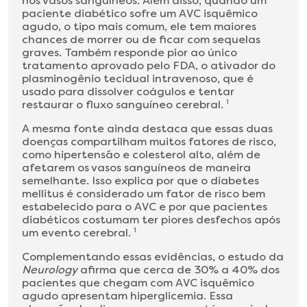
nos vasos sanguíneos. Além disso, quando um
paciente diabético sofre um AVC isquêmico
agudo, o tipo mais comum, ele tem maiores
chances de morrer ou de ficar com sequelas
graves. Também responde pior ao único
tratamento aprovado pelo FDA, o ativador do
plasminogênio tecidual intravenoso, que é
usado para dissolver coágulos e tentar
restaurar o fluxo sanguíneo cerebral.
1
A mesma fonte ainda destaca que essas duas
doenças compartilham muitos fatores de risco,
como hipertensão e colesterol alto, além de
afetarem os vasos sanguíneos de maneira
semelhante. Isso explica por que o diabetes
mellitus é considerado um fator de risco bem
estabelecido para o AVC e por que pacientes
diabéticos costumam ter piores desfechos após
um evento cerebral.
1
Complementando essas evidências, o estudo da
Neurology
afirma que cerca de 30% a 40% dos
pacientes que chegam com AVC isquêmico
agudo apresentam hiperglicemia. Essa