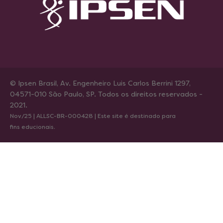
© Ipsen Brasil, Av. Engenheiro Luis Carlos Berrini 1297,
04571-010 São Paulo, SP. Todos os direitos reservados -
2021.
Nov/25 | ALLSC-BR-000428 | Este site é destinado para
fins educionais.