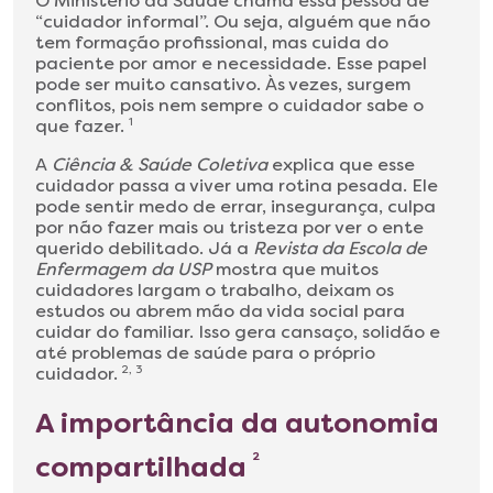
O Ministério da Saúde chama essa pessoa de
“cuidador informal”. Ou seja, alguém que não
tem formação profissional, mas cuida do
paciente por amor e necessidade. Esse papel
pode ser muito cansativo. Às vezes, surgem
conflitos, pois nem sempre o cuidador sabe o
que fazer.
1
A
Ciência & Saúde Coletiva
explica que esse
cuidador passa a viver uma rotina pesada. Ele
pode sentir medo de errar, insegurança, culpa
por não fazer mais ou tristeza por ver o ente
querido debilitado. Já a
Revista da Escola de
Enfermagem da USP
mostra que muitos
cuidadores largam o trabalho, deixam os
estudos ou abrem mão da vida social para
cuidar do familiar. Isso gera cansaço, solidão e
até problemas de saúde para o próprio
cuidador.
2, 3
A importância da autonomia
compartilhada
2